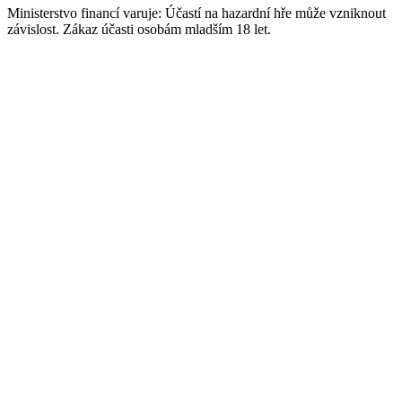
Ministerstvo financí varuje: Účastí na hazardní hře může vzniknout 
závislost. Zákaz účasti osobám mladším 18 let.