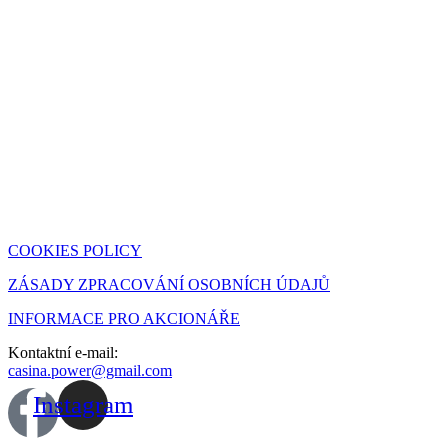
manuální zručnost, pohotovost a rychlost
Benefity :
společnosti
nadšení pro práci a časovou flexibilitu
romana.jaeckel@seznam.cz
dlouhodobý stabilní pracovní poměr (práce HPP) i DPP
velmi zajímavé finanční ohodnocení včetně bonusů.
trestní bezúhonnost
ČTVRTLETNÍ A POLOLETNÍ ODMĚNY
příjemné moderní prostředí
zdravotní způsobilost pro práci v noci
profesní a mzdový růst uvnitř dynamicky se rozvíjející
V případě zájmu nás kontaktujte na:
Benefity :
společnosti
tomaskalous01@gmail.com
dlouhodobý stabilní pracovní poměr (práce HPP) i DPP
velmi zajímavé finanční ohodnocení včetně bonusů.
ČTVRTLETNÍ A POLOLETNÍ ODMĚNY
příjemné moderní prostředí
profesní a mzdový růst uvnitř dynamicky se rozvíjející
V případě zájmu nás kontaktujte na:
společnosti
balcarovatereza@seznam.cz
dlouhodobý stabilní pracovní poměr (práce HPP) i DPP
ČTVRTLETNÍ A POLOLETNÍ ODMĚNY
V případě zájmu nás kontaktujte na:
COOKIES POLICY
tereza.hajkova2@email.cz
ZÁSADY ZPRACOVÁNÍ OSOBNÍCH ÚDAJŮ
INFORMACE PRO AKCIONÁŘE
Kontaktní e-mail:
casina.power@gmail.com
Instagram