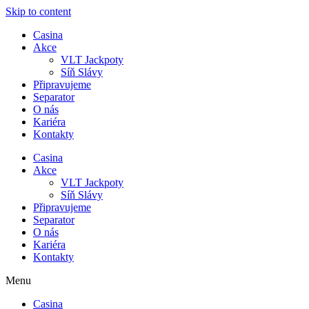
Skip to content
Casina
Akce
VLT Jackpoty
Síň Slávy
Připravujeme
Separator
O nás
Kariéra
Kontakty
Casina
Akce
VLT Jackpoty
Síň Slávy
Připravujeme
Separator
O nás
Kariéra
Kontakty
Menu
Casina