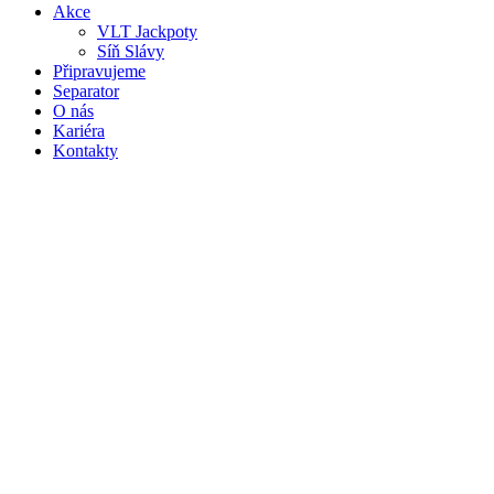
Akce
VLT Jackpoty
Síň Slávy
Připravujeme
Separator
O nás
Kariéra
Kontakty