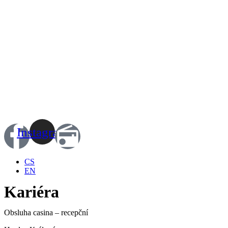
Instagram
CS
EN
Kariéra
Obsluha casina – recepční