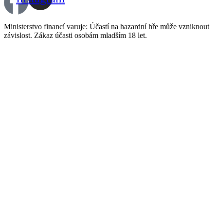
Ministerstvo financí varuje: Účastí na hazardní hře může vzniknout 
závislost. Zákaz účasti osobám mladším 18 let.