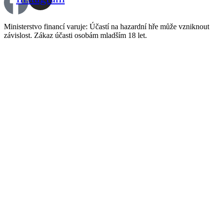
Ministerstvo financí varuje: Účastí na hazardní hře může vzniknout 
závislost. Zákaz účasti osobám mladším 18 let.