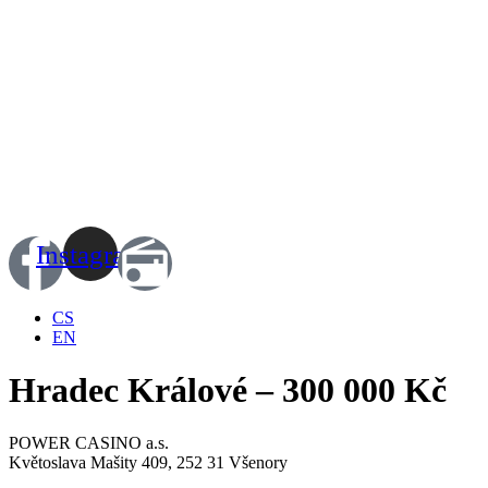
Instagram
CS
EN
Hradec Králové – 300 000 Kč
POWER CASINO a.s.
Květoslava Mašity 409, 252 31 Všenory